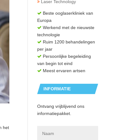
Laser Technology
Beste ooglaserkliniek van
Europa
Werkend met de nieuwste
technologie
Ruim 1200 behandelingen
per jaar
Persoonlijke begeleiding
van begin tot eind
Meest ervaren artsen
INFORMATIE
AANVRAGEN
Ontvang vrijblijvend ons
informatiepakket.
N
n het
a
a