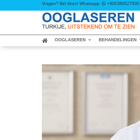
Vragen? Bel direct
Whatsapp:
+905380527935
OOGLASEREN
BEHANDELINGEN