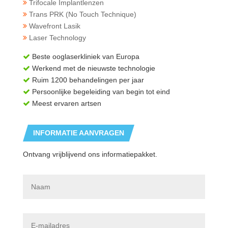
Trifocale Implantlenzen
Trans PRK (No Touch Technique)
Wavefront Lasik
Laser Technology
Beste ooglaserkliniek van Europa
Werkend met de nieuwste technologie
Ruim 1200 behandelingen per jaar
Persoonlijke begeleiding van begin tot eind
Meest ervaren artsen
INFORMATIE AANVRAGEN
Ontvang vrijblijvend ons informatiepakket.
N
a
a
m
*
E
-