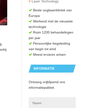
Laser Technology
Beste ooglaserkliniek van
Europa
Werkend met de nieuwste
technologie
Ruim 1200 behandelingen
per jaar
Persoonlijke begeleiding
ag
van begin tot eind
arbij
Meest ervaren artsen
INFORMATIE
AANVRAGEN
Ontvang vrijblijvend ons
informatiepakket.
N
a
a