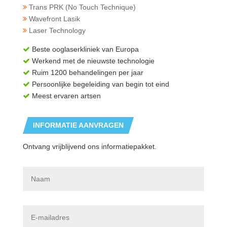
Trans PRK (No Touch Technique)
Wavefront Lasik
Laser Technology
Beste ooglaserkliniek van Europa
Werkend met de nieuwste technologie
Ruim 1200 behandelingen per jaar
Persoonlijke begeleiding van begin tot eind
Meest ervaren artsen
INFORMATIE AANVRAGEN
Ontvang vrijblijvend ons informatiepakket.
N
a
a
m
*
E
-
m