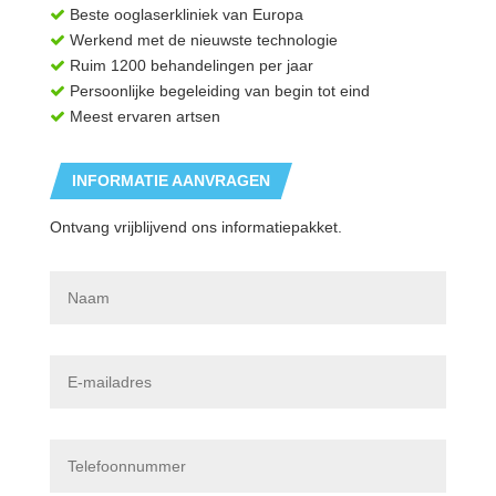
Beste ooglaserkliniek van Europa
Werkend met de nieuwste technologie
Ruim 1200 behandelingen per jaar
Persoonlijke begeleiding van begin tot eind
Meest ervaren artsen
INFORMATIE AANVRAGEN
Ontvang vrijblijvend ons informatiepakket.
N
a
a
m
*
E
-
m
a
i
T
l
e
a
l
d