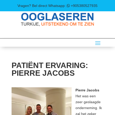
Vragen? Bel direct
Whatsapp:
+905380527935
PATIËNT ERVARING:
PIERRE JACOBS
Pierre Jacobs
Het was een
zeer geslaagde
onderneming. Ik
zal het zeker