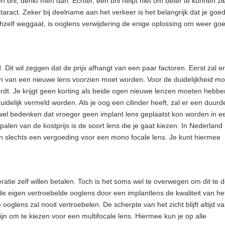
n bril, denkt men dan. Echter, een bril helpt niet om beter te kunnen zie
taract. Zeker bij deelname aan het verkeer is het belangrijk dat je goe
hzelf weggaat, is ooglens verwijdering de enige oplossing om weer goe
. Dit wil zeggen dat de prijs afhangt van een paar factoren. Eerst zal e
 van een nieuwe lens voorzien moet worden. Voor de duidelijkheid m
ordt. Je krijgt geen korting als beide ogen nieuwe lenzen moeten hebbe
uidelijk vermeld worden. Als je oog een cilinder heeft, zal er een duurd
 wel bedenken dat vroeger geen implant lens geplaatst kon worden in e
epalen van de kostprijs is de soort lens die je gaat kiezen. In Nederland
 slechts een vergoeding voor een mono focale lens. Je kunt hiermee
ratie zelf willen betalen. Toch is het soms wel te overwegen om dit te 
e eigen vertroebelde ooglens door een implantlens de kwaliteit van he
ooglens zal nooit vertroebelen. De scherpte van het zicht blijft altijd v
jn om te kiezen voor een multifocale lens. Hiermee kun je op alle