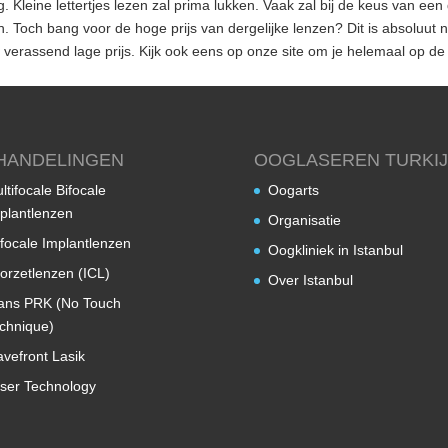
 Kleine lettertjes lezen zal prima lukken. Vaak zal bij de keus van een
 Toch bang voor de hoge prijs van dergelijke lenzen? Dit is absoluut n
en verassend lage prijs. Kijk ook eens op onze site om je helemaal op de
HANDELINGEN
OOGLASEREN TURKI
ltifocale Bifocale
Oogarts
plantlenzen
Organisatie
ifocale Implantlenzen
Oogkliniek in Istanbul
orzetlenzen (ICL)
Over Istanbul
ans PRK (No Touch
chnique)
vefront Lasik
ser Technology