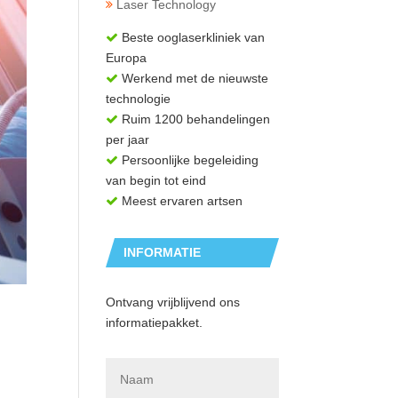
Laser Technology
Beste ooglaserkliniek van
Europa
Werkend met de nieuwste
technologie
Ruim 1200 behandelingen
per jaar
Persoonlijke begeleiding
van begin tot eind
Meest ervaren artsen
INFORMATIE
AANVRAGEN
Ontvang vrijblijvend ons
informatiepakket.
N
a
a