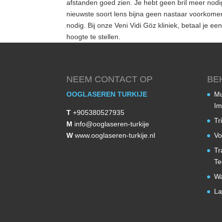
afstanden goed zien. Je hebt geen bril meer nodig.
nieuwste soort lens bijna geen nastaar voorkomen.
nodig. Bij onze Veni Vidi Göz kliniek, betaal je e
hoogte te stellen.
NEEM CONTACT OP
BE
OOGLASEREN TURKIJE
Mu
Im
T
+905380527935
Tr
M
info@ooglaseren-turkije
W
www.ooglaseren-turkije.nl
Vo
Tr
Te
Wa
La