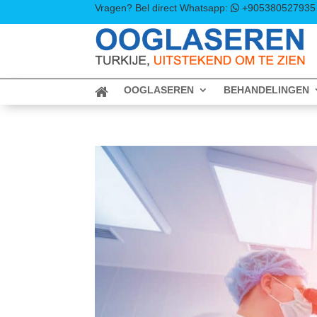
Vragen? Bel direct
Whatsapp:
+905380527935
OOGLASEREN
BEHANDELINGEN