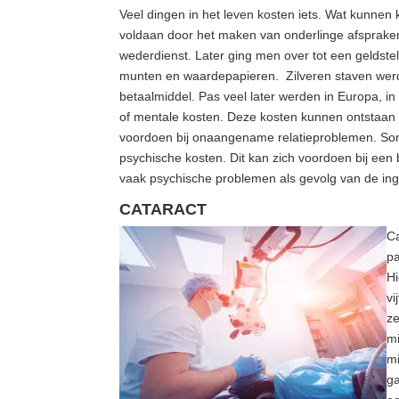
Veel dingen in het leven kosten iets. Wat kunnen
voldaan door het maken van onderlinge afspraken.
wederdienst. Later ging men over tot een geldst
munten en waardepapieren. Zilveren staven werde
betaalmiddel. Pas veel later werden in Europa, i
of mentale kosten. Deze kosten kunnen ontstaan d
voordoen bij onaangename relatieproblemen. Soms
psychische kosten. Dit kan zich voordoen bij een
vaak psychische problemen als gevolg van de in
CATARACT
Ca
pa
Hi
vi
ze
m
mi
ga