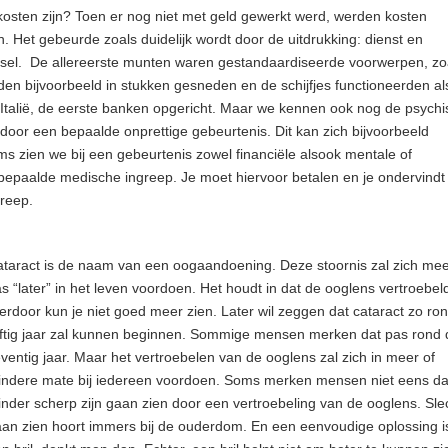
 kosten zijn? Toen er nog niet met geld gewerkt werd, werden kosten
 Het gebeurde zoals duidelijk wordt door de uitdrukking: dienst en
elsel. De allereerste munten waren gestandaardiseerde voorwerpen, zo
n bijvoorbeeld in stukken gesneden en de schijfjes functioneerden al
n Italië, de eerste banken opgericht. Maar we kennen ook nog de psych
oor een bepaalde onprettige gebeurtenis. Dit kan zich bijvoorbeeld
 zien we bij een gebeurtenis zowel financiële alsook mentale of
 bepaalde medische ingreep. Je moet hiervoor betalen en je ondervindt
greep.
taract is de naam van een oogaandoening. Deze stoornis zal zich mee
s “later” in het leven voordoen. Het houdt in dat de ooglens vertroebel
erdoor kun je niet goed meer zien. Later wil zeggen dat cataract zo ro
jftig jaar zal kunnen beginnen. Sommige mensen merken dat pas rond
ventig jaar. Maar het vertroebelen van de ooglens zal zich in meer of
indere mate bij iedereen voordoen. Soms merken mensen niet eens da
nder scherp zijn gaan zien door een vertroebeling van de ooglens. Sle
an zien hoort immers bij de ouderdom. En een eenvoudige oplossing i