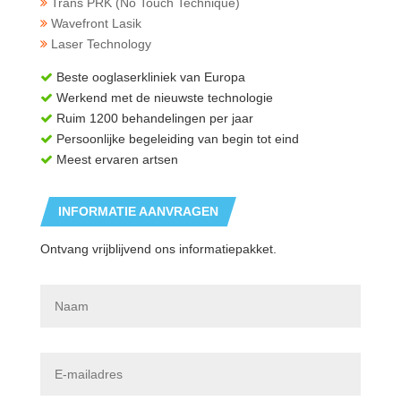
Trans PRK (No Touch Technique)
Wavefront Lasik
Laser Technology
Beste ooglaserkliniek van Europa
Werkend met de nieuwste technologie
Ruim 1200 behandelingen per jaar
Persoonlijke begeleiding van begin tot eind
Meest ervaren artsen
INFORMATIE AANVRAGEN
Ontvang vrijblijvend ons informatiepakket.
N
a
a
m
*
E
-
m
a