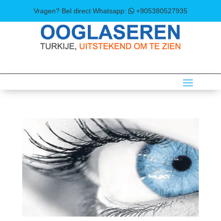
Vragen? Bel direct
Whatsapp:
+905380527935