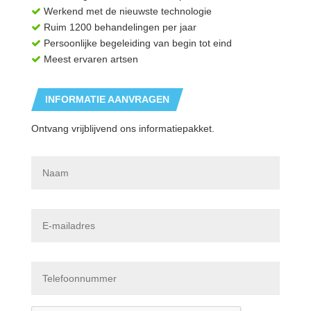
Werkend met de nieuwste technologie
Ruim 1200 behandelingen per jaar
Persoonlijke begeleiding van begin tot eind
Meest ervaren artsen
INFORMATIE AANVRAGEN
Ontvang vrijblijvend ons informatiepakket.
N
a
a
m
*
E
-
m
a
i
T
l
e
a
l
d
e
r
f