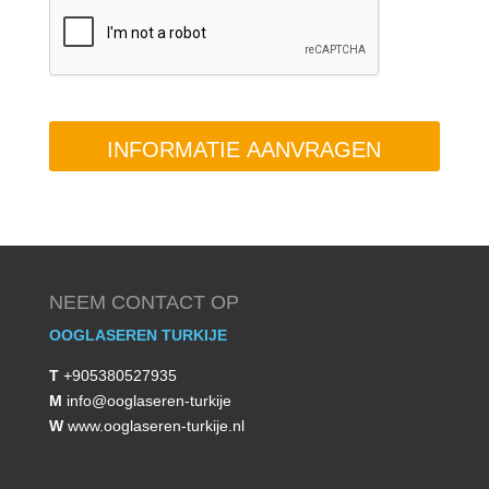
C
e
o
A
s
o
P
*
n
T
n
C
u
H
m
A
m
e
r
*
NEEM CONTACT OP
OOGLASEREN TURKIJE
T
+905380527935
M
info@ooglaseren-turkije
W
www.ooglaseren-turkije.nl