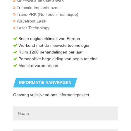
Multifocale Implantlenzen
Trifocale Implantlenzen
Trans PRK (No Touch Technique)
Wavefront Lasik
Laser Technology
Beste ooglaserkliniek van Europa
Werkend met de nieuwste technologie
Ruim 1200 behandelingen per jaar
Persoonlijke begeleiding van begin tot eind
Meest ervaren artsen
INFORMATIE AANVRAGEN
Ontvang vrijblijvend ons informatiepakket.
N
a
a
m
*
E