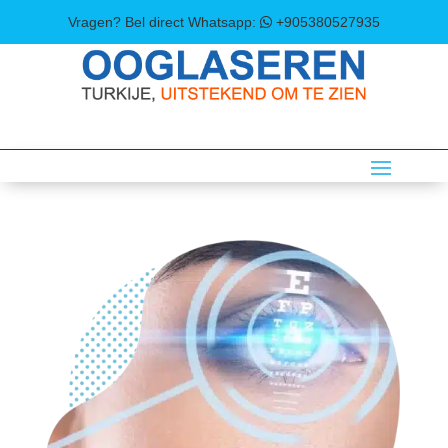
Vragen? Bel direct
Whatsapp:
+905380527935