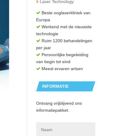
Laser Technology
Beste ooglaserkliniek van
Europa
Werkend met de nieuwste
technologie
Ruim 1200 behandelingen
per jaar
Persoonlijke begeleiding
van begin tot eind
Meest ervaren artsen
INFORMATIE
AANVRAGEN
Ontvang vrijblijvend ons
informatiepakket.
N
a
a